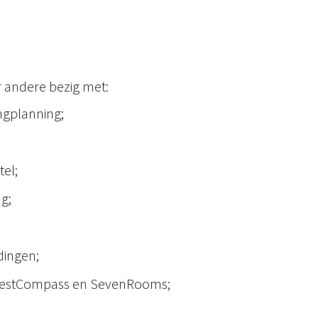
 andere bezig met:
ngplanning;
tel;
g;
dingen;
/GuestCompass en SevenRooms;