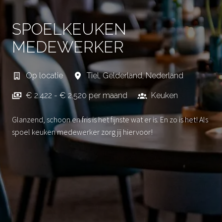
SPOELKEUKEN
MEDEWERKER
Op locatie
Tiel
,
Gelderland
,
Nederland
€ 2.422 - € 2.520 per maand
Keuken
Glanzend, schoon en fris is het fijnste wat er is. En zo is het! Als
spoel keuken medewerker zorg jij hiervoor!