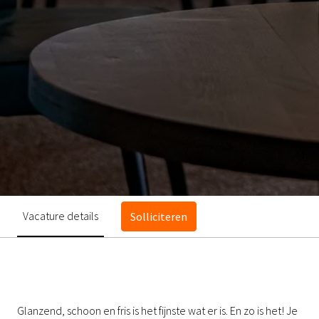
Vacature details
Solliciteren
Glanzend, schoon en fris is het fijnste wat er is. En zo is het! Je