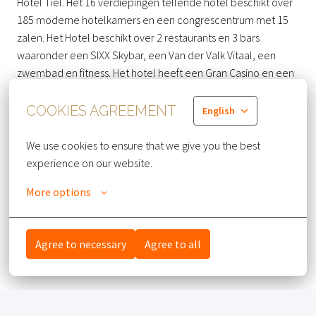
Hotel Tiel. Het 16 verdiepingen tellende hotel beschikt over
185 moderne hotelkamers en een congrescentrum met 15
zalen. Het Hotel beschikt over 2 restaurants en 3 bars
waaronder een SIXX Skybar, een Van der Valk Vitaal, een
zwembad en fitness. Het hotel heeft een Gran Casino en een
Carwash. De centrale ligging, de goede bereikbaarheid en de
ruime parkeergelegenheid maken het hotel tot de
COOKIES AGREEMENT
English
ontmoetingsplaats van deze regio.
We use cookies to ensure that we give you the best 
experience on our website.
KLAAR OM TE STARTEN?
Wat leuk dat je enthousiast bent geworden van deze functie!
More options
Tijd om te solliciteren! Dat kan door jouw cv en motivatie
achter te laten via de knop hieronder.
Agree to necessary
Agree to all